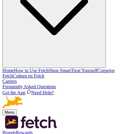
Home
How to Use Fetch
Shop Smart
Treat Yourself
Consejos
Fetch
Cultura en Fetch
Careers
Frequently Asked Questions
Get the App
Need Help?
Menu
Brands
Rewards