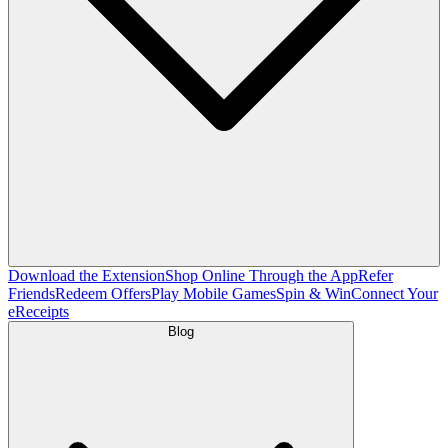
Download the Extension
Shop Online Through the App
Refer
Friends
Redeem Offers
Play Mobile Games
Spin & Win
Connect Your
eReceipts
Blog