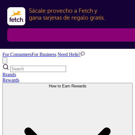
Sácale provecho a Fetch y

gana tarjetas de regalo gratis.
For Consumers
For Business
Need Help?
Brands
Rewards
How to Earn Rewards