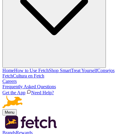
Home
How to Use Fetch
Shop Smart
Treat Yourself
Consejos
Fetch
Cultura en Fetch
Careers
Frequently Asked Questions
Get the App
Need Help?
Menu
Brands
Rewards