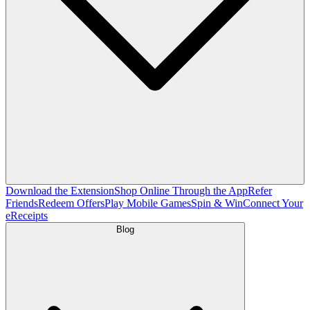
Download the Extension
Shop Online Through the App
Refer
Friends
Redeem Offers
Play Mobile Games
Spin & Win
Connect Your
eReceipts
Blog