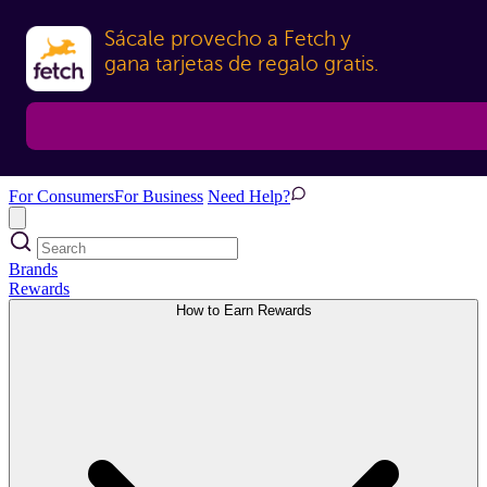
Sácale provecho a Fetch y

gana tarjetas de regalo gratis.
For Consumers
For Business
Need Help?
Brands
Rewards
How to Earn Rewards